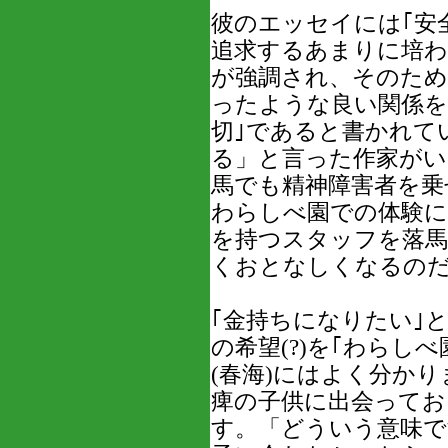
彼のエッセイには｢安
追求するあまりに培わ
が強調され、そのため
ったような良い関係を
切｣であると書かれて
る」と言った作家がい
馬でも精神障害者を乗
わらしべ園での体験に
を持つスタッフを落馬
くおとなしくなるの
｢金持ちになりたい｣
の希望(?)を｢わらし
(春海)にはよく分か
痺の子供に出会ってお
す。「どういう意味で