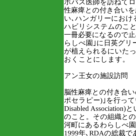
ボバス医師を訪ねてロ
性麻痺との付き合いを
い､ハンガリーにおけ
ハビリシステムのこと
一冊必要になるので止め
らしべ園｣に日英グリ
が植えられるにいた
おくことにします。
アン王女の施設訪問
脳性麻痺との付き合い
ポセラピー)｣を行っている英
Disabled Associ
のこと。その組織との
河町にあるわらしべ園
1999年､RDAの総