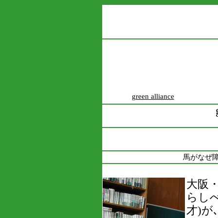
green alliance
馬がなぜ
大阪
らしべ
才)