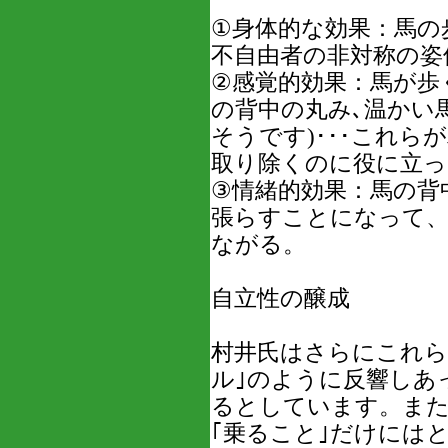
①身体的な効果：馬の
不自由者の非対称の姿
②感覚的効果：馬が歩
の背中の丸み､温かい
そうです)･･･これ
取り除くのに役に立っ
③情緒的効果：馬の背
張らすことになって、
ながる。
自立性の醸成
村井氏はさらにこれら
ル｣のように反響しあ
るとしています。また
｢乗ること｣だけには