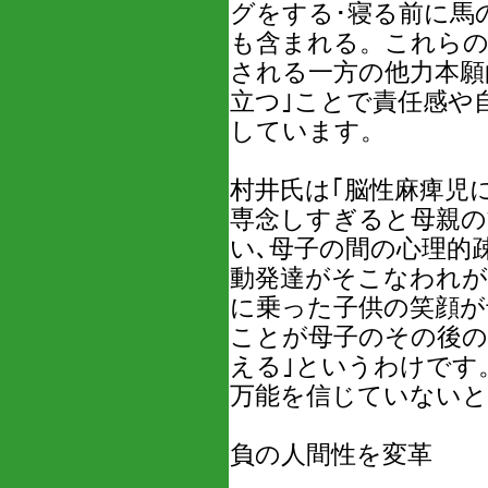
グをする･寝る前に馬
も含まれる。これらの
される一方の他力本願
立つ｣ことで責任感や
しています。
村井氏は｢脳性麻痺児
専念しすぎると母親の
い､母子の間の心理的
動発達がそこなわれが
に乗った子供の笑顔が
ことが母子のその後の
える｣というわけです
万能を信じていない
負の人間性を変革