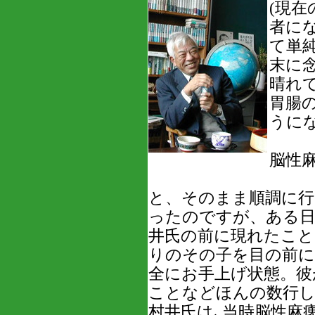
(現在
者に
て単
末に
晴れ
胃腸
うに
脳性
と、そのまま順調に行
ったのですが、ある日
井氏の前に現れたこと
りのその子を目の前
全にお手上げ状態。彼
ことなどほんの数行
村井氏は､当時脳性麻