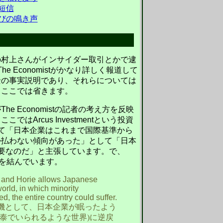
短信
びの鳴き声
の村上さんがインサイダー取引とかで逮
The Economist
がかなり詳しく報道して
景の事実説明であり、それらについては
、ここでは省きます。
が
The Economist
の記者の考え方を反映
。ここでは
Arcus Investment
という投資
て「日本企業はこれまで国際基準から
か払わない傾向があった」として「日本
ders)が必要なのだ」と主張しています。で、
を結んでいます。
i and Horie allows Japanese
orld, in which minority
d, the entire country could suffer.
機として、日本企業が眠ったよう
泰でいられるような世界)に逆戻