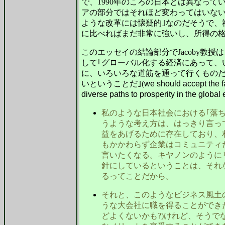
で、1990年のころの日本とは異なっ
アの部分ではそれほど変わってはいない
ような改革には懐疑的｣なのだそうで、
に比べればまだ非常に強いし、所得の
このエッセイの結論部分でJacoby教
して｢グローバル化する経済にあって、
に、いろいろな道筋を通って行くもの
いということだ｣(
we should accept the f
diverse paths to prosperity in the globa
私のような日本社会における｢落ち
うような考え方は、はっきり言っ
益をあげるために存在しており、
もかかわらず企業はコミュニティ
言いたくなる。キヤノンのように
針にしているということは、それ
るってことだから。
それと、このようなビジネス風土
うな大会社に職を得ることができ
どよくないかも?)けれど、そう