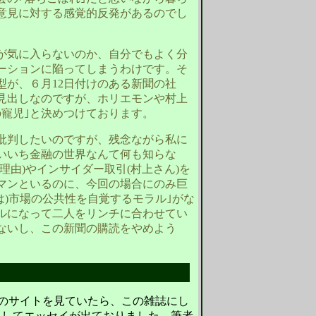
意見に対する感覚的反発があるのでし
こが気に入らないのか、自分でもよく分
ーションに陥ってしまうわけです。そ
型が、６月12日付けのある新聞の社
う見出しなのですが、ホリエモンや村上
の寵児｣と決めつけております。
批判したいのですが、残念ながら私に
いいち金融の世界なんて何も知らな
理由)やインサイダー取引(村上さん)を
マンといるのに、今回の場合にのみ巨
は)市場の公共性を自覚するモラル｣がな
ルになって二人をリンチに合わせてい
ないし、この新聞の購読をやめよう
のサイトを見ていたら、この雑誌にし
にしてエッセイが出ておりました。筆者