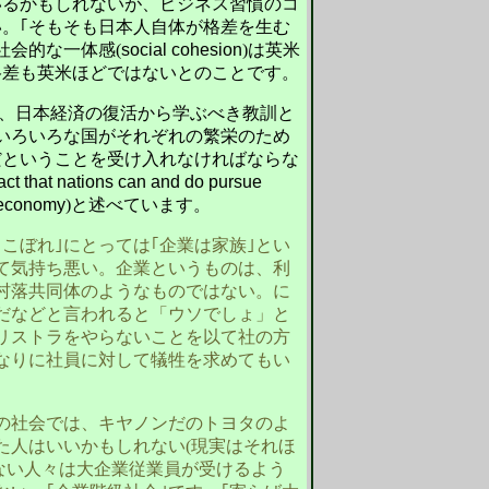
ているかもしれないが、ビジネス習慣のコ
。｢そもそも日本人自体が格差を生む
社会的な一体感(
social cohesion
)は英米
格差も英米ほどではないとのことです。
授は、日本経済の復活から学ぶべき教訓と
いろいろな国がそれぞれの繁栄のため
だということを受け入れなければならな
act that nations can and do pursue
l economy
)と述べています。
こぼれ｣にとっては｢企業は家族｣とい
て気持ち悪い。企業というものは、利
村落共同体のようなものではない。に
だなどと言われると「ウソでしょ」と
リストラをやらないことを以て社の方
なりに社員に対して犠牲を求めてもい
の社会では、キヤノンだのトヨタのよ
た人はいいかもしれない(現実はそれほ
でない人々は大企業従業員が受けるよう