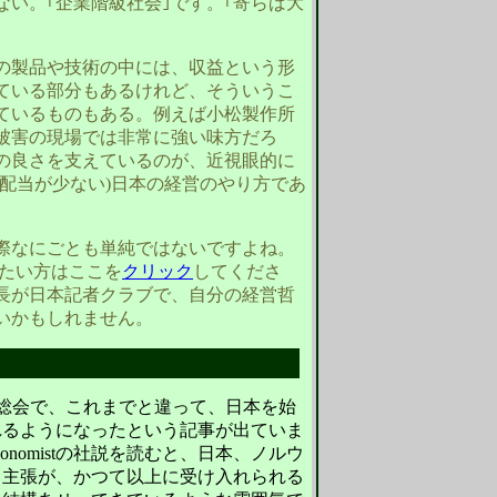
い。｢企業階級社会｣です。｢寄らば大
の製品や技術の中には、収益という形
ている部分もあるけれど、そういうこ
ているものもある。例えば小松製作所
被害の現場では非常に強い味方だろ
の良さを支えているのが、近視眼的に
配当が少ない)日本の経営のやり方であ
際なにごとも単純ではないですよね。
りたい方はここを
クリック
してくださ
長が日本記者クラブで、自分の経営哲
いかもしれません。
の総会で、これまでと違って、日本を始
れるようになったという記事が出ていま
onomistの社説を読むと、日本、ノルウ
る主張が、かつて以上に受け入れられる