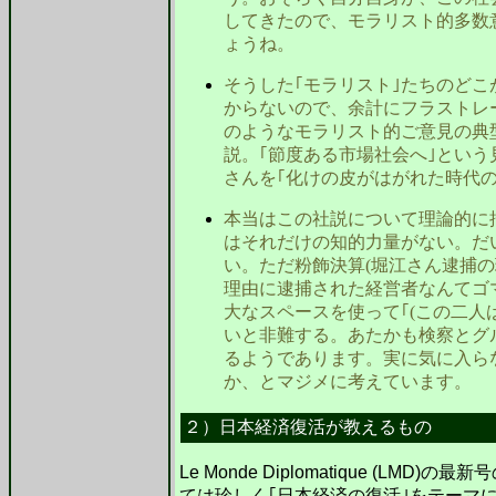
してきたので、モラリスト的多数
ょうね。
そうした｢モラリスト｣たちのど
からないので、余計にフラストレ
のようなモラリスト的ご意見の典
説。｢節度ある市場社会へ｣とい
さんを｢化けの皮がはがれた時代
本当はこの社説について理論的に
はそれだけの知的力量がない。だ
い。ただ粉飾決算(堀江さん逮捕の
理由に逮捕された経営者なんてゴ
大なスペースを使って｢(この二人
いと非難する。あたかも検察とグ
るようであります。実に気に入ら
か、とマジメに考えています。
２）日本経済復活が教えるもの
Le Monde Diplomatique (LMD)
の最新号
ては珍しく｢日本経済の復活｣をテーマ