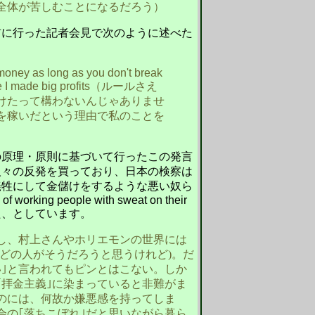
全体が苦しむことになるだろう）
前に行った記者会見で次のように述べた
money as long as you don't break
 I made big profits（
ルールさえ
けたって構わないんじゃありませ
を稼いだという理由で私のことを
が自らの原理・原則に基づいて行ったこの発言
人々の反発を買っており、日本の検察は
犠牲にして金儲けをするような悪い奴ら
of working people with sweat on their
た、としています。
し、村上さんやホリエモンの世界には
どの人がそうだろうと思うけれど)。だ
い｣と言われてもピンとはこない。しか
｢拝金主義｣に染まっていると非難がま
のには、何故か嫌悪感を持ってしま
会の｢落ちこぼれ｣だと思いながら暮ら