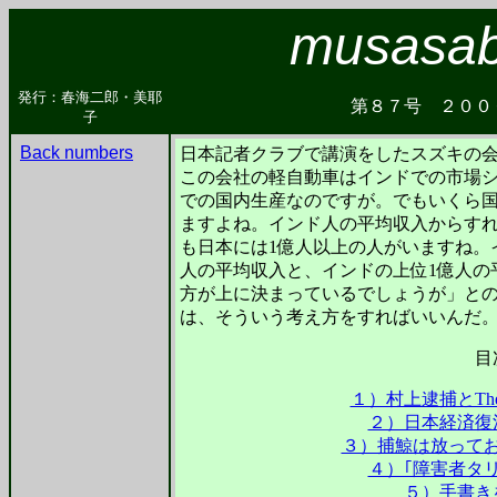
musasabi
発行：春海二郎・美耶
第８７号 ２０
子
Back numbers
日本記者クラブで講演をしたスズキの
この会社の軽自動車はインドでの市場シ
での国内生産なのですが。でもいくら国
ますよね。インド人の平均収入からす
も日本には1億人以上の人がいますね。
人の平均収入と、インドの上位1億人の
方が上に決まっているでしょうが」と
は、そういう考え方をすればいいんだ
目
１）村上逮捕とThe 
２）日本経済復
３）捕鯨は放って
４）｢障害者タ
５）手書き