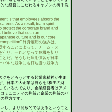
本的な経営にこだわるキヤノンの御手洗
。
ment is that employees absorb the
areers. As a result, team spirit
o protect the corporate brand and
. I believe that such an
apanese culture and is our core
 competition"
終身雇用の強みは、
収することによって、チーム・ス
を守り、一丸となって危機を切り
ことだ。そうした雇用慣習が日本
ーバルな競争にも打ち勝つ競争力
スクをとろうとする起業家精神が生ま
が、日本の大企業は自らを｢株主の財
なしているのであり、企業経営者はアメ
、コミュニティの利益と企業の利益のバ
授の見方です。
ないし、より開放的ではあるということ