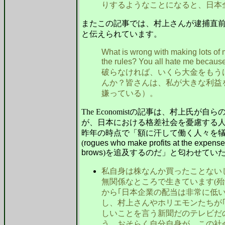
りするようなことになると、日本
またこの記事では、村上さんが逮捕直
と伝えられています。
What is wrong with making lots of 
the rules? You all hate me because
破らなければ、いくら大金をもう
んか？皆さんは、私が大きな利益
嫌っている）。
The Economistの記事は、村上氏
が、日本における格差社会を憂慮する
昨年の時点で「額に汗して働く人々を
(
rogues who make profits at the expense 
brows
)を追及するのだ」と匂わせてい
私自身は株なんか買ったことない
無関係なところで生きています(殆
から｢日本企業の配当は非常に低
し、村上さんやホリエモンたちが
しいことを言う新聞だのテレビだ
う。おそらく自分自身が、この社