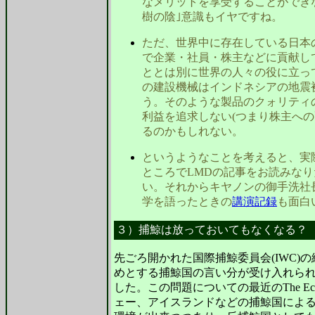
なメリットを享受することができな
樹の陰｣意識もイヤですね。
ただ、世界中に存在している日本
で企業・社員・株主などに貢献し
ととは別に世界の人々の役に立っ
の建設機械はインドネシアの地震
う。そのような製品のクォリティ
利益を追求しない(つまり株主への
るのかもしれない。
というようなことを考えると、実
ところでLMDの記事をお読みな
い。それからキヤノンの御手洗社
学を語ったときの
講演記録
も面白
３）捕鯨は放っておいてもなくなる？
先ごろ開かれた国際捕鯨委員会(IWC)
めとする捕鯨国の言い分が受け入れら
した。この問題についての最近のThe Ec
ェー、アイスランドなどの捕鯨国によ