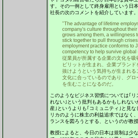
す。その一例として終身雇用という日
社長の次のコメントを紹介しています
"The advantage of lifetime employ
company's culture throughout their c
grows among them, a willingness t
stick together to pull through crises
employment practice conforms to J
competency to help survive global
従業員が所属する企業の文化を吸
ピリットが生まれ、企業ブランド
抜けようという気持ちが生まれる
文化に合っているのであり、グロ
を生むことになるのだ。
このようなビジネス習慣については｢リ
れない｣という批判もあるかもしれない
産｣というよりも｢コミュニティ｣と見
リカのように株主の利益追求ではなく
ランスを図ろうとする、というのが教
教授によると、今日の日本は規制は少