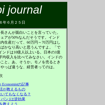
 journal
０６年６月２５日
会長さんが面白いことを言っていた。
ェアが50%なんだそうです。インド
内生産だって、60万円～70万円はし
ればかなり高いと思うんですよ。「で
インドは10億人以上いる。日本の1億
平均収入を比べてみなさい。インドの
のこと。あ、そうか。モノを売るとき
。やっぱ違うな、経営者ってのは。
次
Economistの記事
活が教えるもの
おいてもなくなる？
リバン｣は逆効果
を教えよう