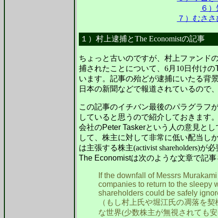
６）
７）むささ
１）村上逮捕とThe Economistの記事
ちょっと古いのですが、村上ファンド
捕されたことについて、6月10日付けの
います。記事の殆どが逮捕にいたる背
日本の新聞などで報道されているので
この記事のイチバン最後のパラグラフ
していると思うので紹介しておきます
会社の
Peter Tasker
という人の意見とし
して、株主に対して非常に低い配当し
は主張する株主(activist sharehol
The Economist
は次のような文章で記事
If the downfall of Messrs Murakam
companies to return to the sleepy w
shareholders could be safely ignore
（もし村上氏や堀江氏の凋落を契
な世界(少数株主が無視されても安