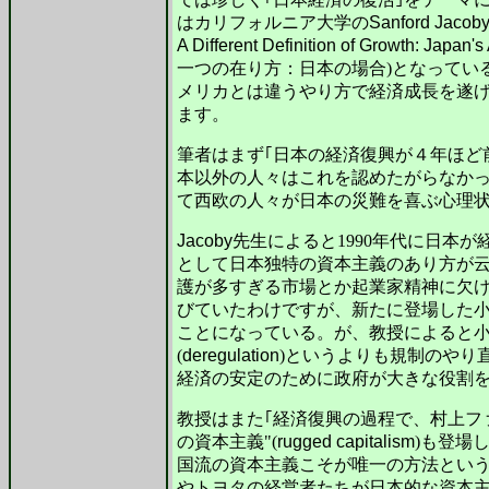
はカリフォルニア大学の
Sanford Jacob
A Different Definition of Growth: Japan'
一つの在り方：日本の場合)となってい
メリカとは違うやり方で経済成長を遂げ
ます。
筆者はまず｢日本の経済復興が４年ほど
本以外の人々はこれを認めたがらなかっ
て西欧の人々が日本の災難を喜ぶ心理
Jacoby
先生によると1990年代に日本
として日本独特の資本主義のあり方が
護が多すぎる市場とか起業家精神に欠
びていたわけですが、新たに登場した
ことになっている。が、教授によると
(
deregulation
)というよりも規制のやり
経済の安定のために政府が大きな役割
教授はまた｢経済復興の過程で、村上フ
の資本主義"(
rugged capitalism
)も登場
国流の資本主義こそが唯一の方法という
やトヨタの経営者たちが日本的な資本