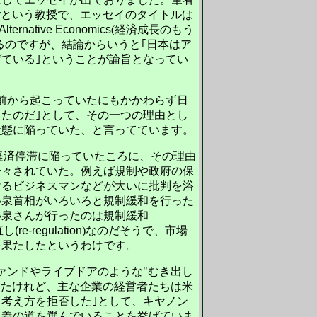
y
という教授で、エッセイのタイトルは
s Alternative Economics
(経済成長のもう
るのですが、結論からいうと｢日本はア
ている｣ということが論旨となってい
前から起こっていたにもかかわらず日
たのだ｣として、その一つの理由とし
状態に陥っていた、と言ってています。
が経済停滞に陥っていたころに、その理由
云々されていた。例えば規制や政府の保
けるビジネスマンなどが大いに批判を浴
小泉首相がいろいろと規制緩和を行った
小泉さんが行ったのは規制緩和
直し
(re-regulation
)なのだそうで、市場
を果たしたというわけです。
ァンドやライブドアのような"むき出し
したけれど、主な企業の経営者たちは米
考え方を拒否した｣として、キヤノン
主義の道を選んでいることを挙げていま